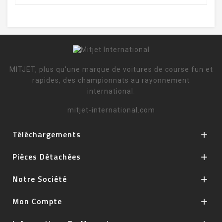
MITJET, plus qu'une marque de voitures de course fun et
rapides, des championnats au rayonnement
international.
mitjet-international.com
Téléchargements

Pièces Détachées

Notre Société

Mon Compte
