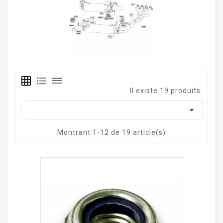
grid_on
format_list_bulleted
dehaze
Il existe 19 produits.

Montrant 1-12 de 19 article(s)