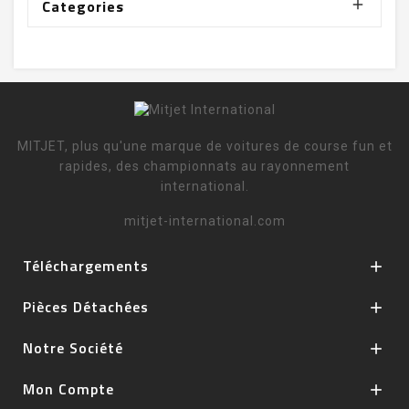
Categories

MITJET, plus qu'une marque de voitures de course fun et
rapides, des championnats au rayonnement
international.
mitjet-international.com
Téléchargements

Pièces Détachées

Notre Société

Mon Compte
