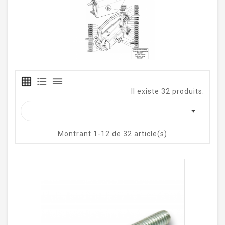
grid_on
format_list_bulleted
dehaze
Il existe 32 produits.

Montrant 1-12 de 32 article(s)