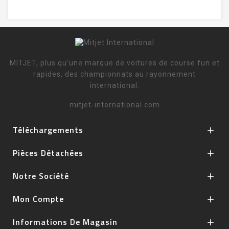
MITJET, plus qu'une marque de voitures de course fun et
rapides, des championnats au rayonnement
international.
mitjet-international.com
Téléchargements

Pièces Détachées

Notre Société

Mon Compte

Informations De Magasin
