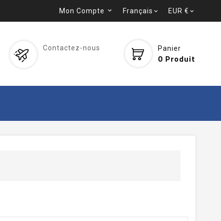
Mon Compte
Français
EUR €


Contactez-nous
Panier
0
Produit