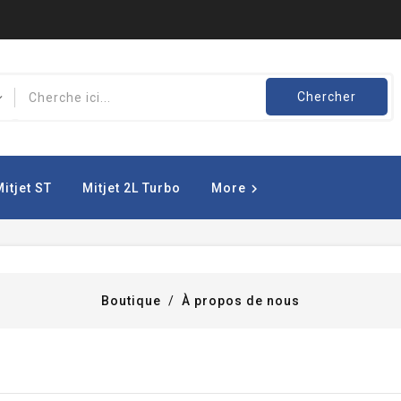
Chercher
Mitjet ST
Mitjet 2L Turbo
More

Boutique
À propos de nous