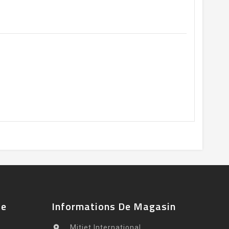
te
Informations De Magasin

Mitjet International