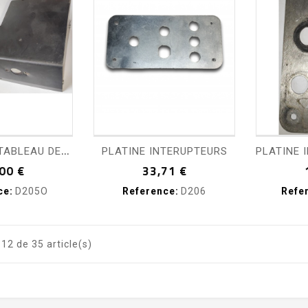
visibility
shopping_cart
visibility
sho
C
ASQUETTE TABLEAU DE BORD OCCASION
PLATINE INTERUPTEURS
Prix
Prix
00 €
33,71 €
ce:
D205O
Reference:
D206
Refe
12 de 35 article(s)