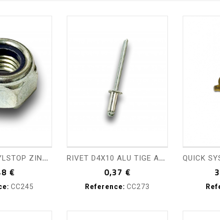
visibility
shopping_cart
visibility
sho
E
CROU M6 NYLSTOP ZINGUE
R
IVET D4X10 ALU TIGE ACIER AVEUGLE
Prix
Prix
48 €
0,37 €
3
ce:
CC245
Reference:
CC273
Ref