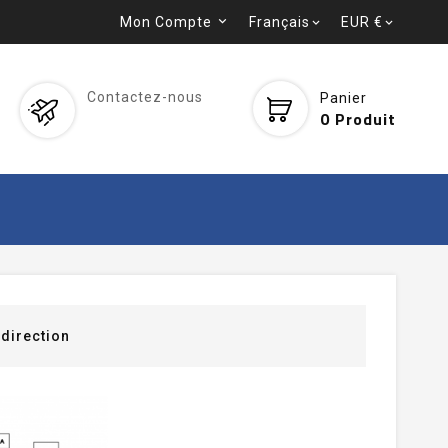
Mon Compte
Français
EUR €


Contactez-nous
Panier
0
Produit
direction