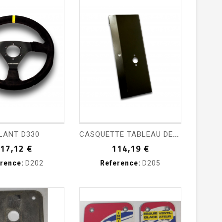
pping_cart
visibility
shopping_cart
visibility
C
ASQUETTE TABLEAU DE BORD
LANT D330
Prix
Prix
17,12 €
114,19 €
rence:
D202
Reference:
D205