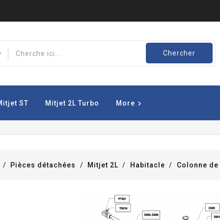
Chercher
Mitjet ST
Mitjet 2L Turbo
More

e
Pièces détachées
Mitjet 2L
Habitacle
Colonne de 