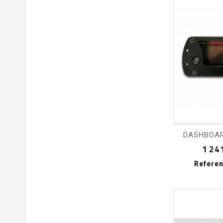
shopping_cart
DASHBOAR
1 24
Referen