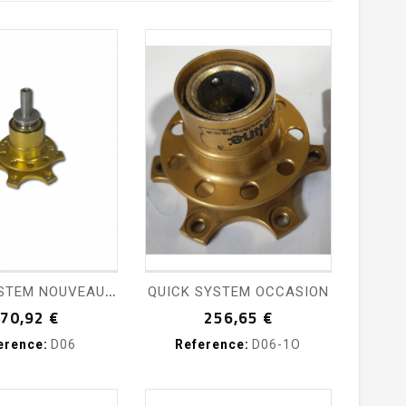
pping_cart
visibility
shopping_cart
visibility
Q
UICK SYSTEM NOUVEAU SYSTEME
QUICK SYSTEM OCCASION
Prix
Prix
70,92 €
256,65 €
erence:
D06
Reference:
D06-1O