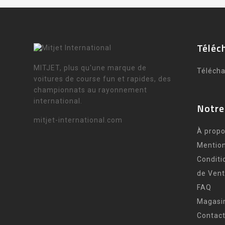
Téléc
MITJET, plus qu'une marque de
Téléch
voitures de course fun et rapides, des
championnats au rayonnement
international.
Notre
mitjet-international.com
À propo
Mention
Conditi
de Ven
FAQ
Magasi
Contac