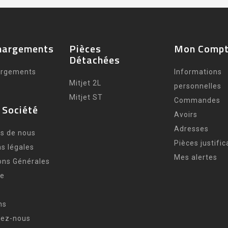
hargements
Pièces
Mon Comp
Détachées
argements
Informations
Mitjet 2L
personnelles
Mitjet ST
Commandes
 Société
Avoirs
Adresses
s de nous
Pièces justific
s légales
Mes alertes
ons Générales
te
ns
tez-nous