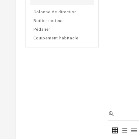
Colonne de direction
Boîtier moteur
Pédalier
Equipement habitacle

grid_on
format_list_bulleted
dehaze