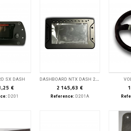
visibility
shopping_cart
visibility
sho
D
ASHBOARD NTX DASH 2022
D SX DASH
VO
Prix
Prix
1,25 €
2 145,63 €
1
ce:
D201
Reference:
D201A
Refe