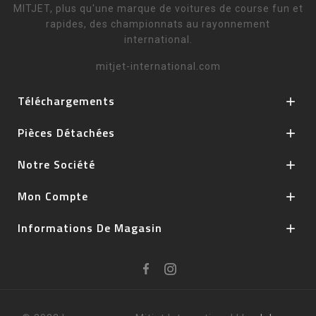
MITJET, plus qu'une marque de voitures de course fun et
rapides, des championnats au rayonnement
international.
mitjet-international.com
Téléchargements

Pièces Détachées

Notre Société

Mon Compte

Informations De Magasin
