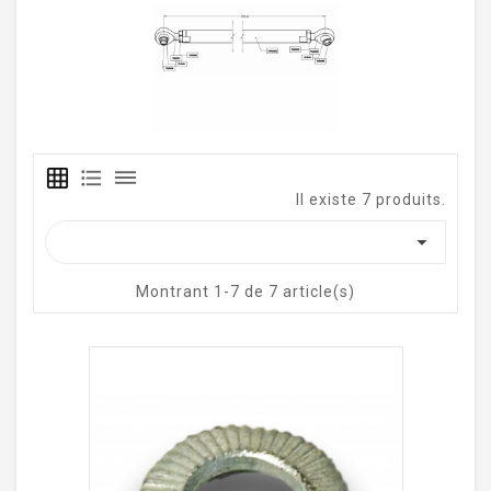
grid_on
format_list_bulleted
dehaze
Il existe 7 produits.

Montrant 1-7 de 7 article(s)