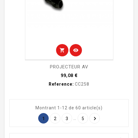
shopping_cart
visibility
PROJECTEUR AV
Prix
99,08 €
Reference:
CC258
Montrant 1-12 de 60 article(s)

…
1
2
3
5