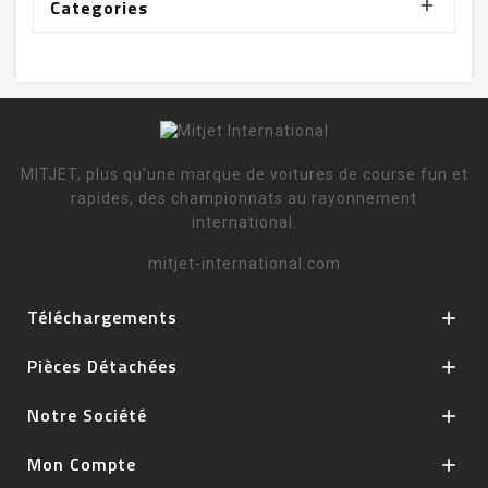
Categories

MITJET, plus qu'une marque de voitures de course fun et
rapides, des championnats au rayonnement
international.
mitjet-international.com
Téléchargements

Pièces Détachées

Notre Société

Mon Compte
