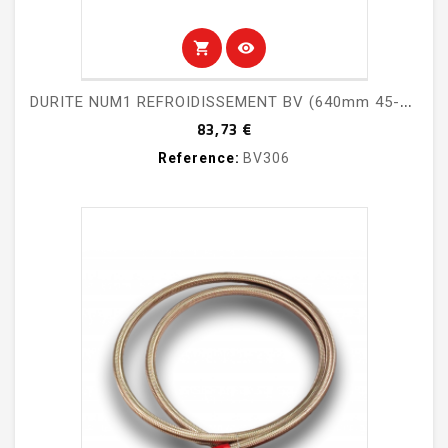
shopping_cart
visibility
D
URITE NUM1 REFROIDISSEMENT BV (640mm 45-90)
Prix
83,73 €
Reference:
BV306