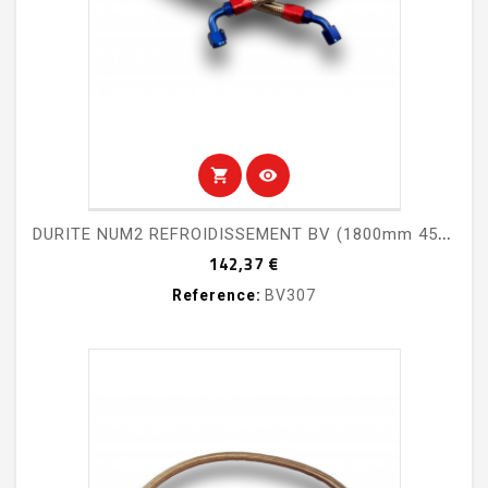
shopping_cart
visibility
D
URITE NUM2 REFROIDISSEMENT BV (1800mm 45-90)
Prix
142,37 €
Reference:
BV307