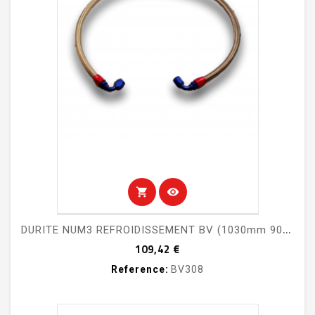
shopping_cart
visibility
D
URITE NUM3 REFROIDISSEMENT BV (1030mm 90-90)
Prix
109,42 €
Reference:
BV308