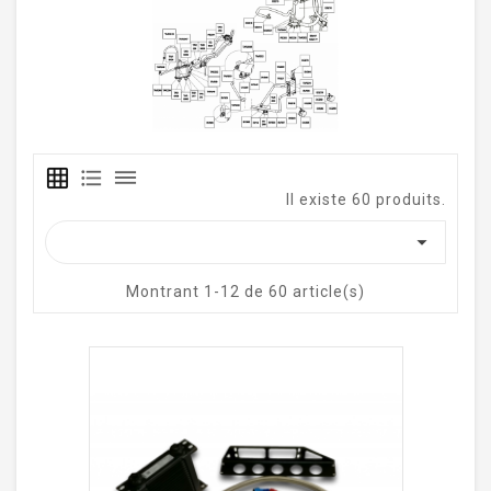
grid_on
format_list_bulleted
dehaze
Il existe 60 produits.

Montrant 1-12 de 60 article(s)