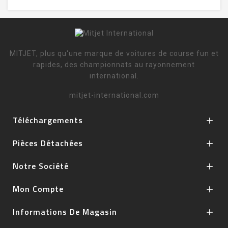
MITJET, plus qu'une marque de voitures de course fun et
rapides, des championnats au rayonnement
international.
mitjet-international.com
Téléchargements

Pièces Détachées

Notre Société

Mon Compte

Informations De Magasin
