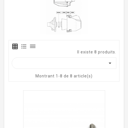
grid_on
format_list_bulleted
dehaze
Il existe 8 produits.

Montrant 1-8 de 8 article(s)