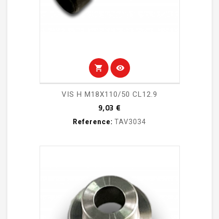
shopping_cart
visibility
VIS H M18X110/50 CL12.9
Prix
9,03 €
Reference:
TAV3034