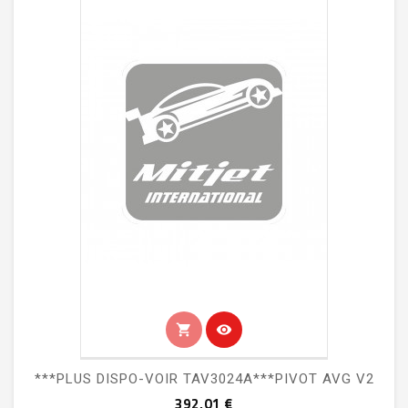
shopping_cart
visibility
***PLUS DISPO-VOIR TAV3024A***PIVOT AVG V2
Prix
392,01 €