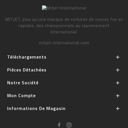
MITJET, plus qu'une marque de voitures de course fun et
rapides, des championnats au rayonnement
international.
mitjet-international.com
Téléchargements

Pièces Détachées

Notre Société

Mon Compte

Informations De Magasin
