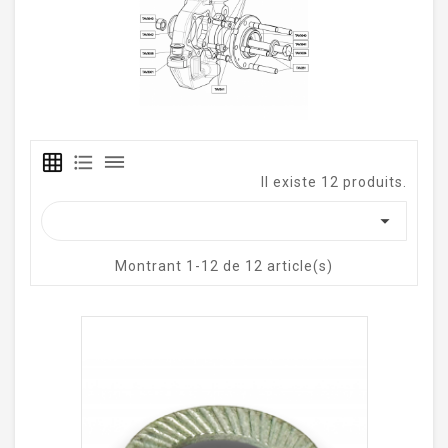
grid_on
format_list_bulleted
dehaze
Il existe 12 produits.

Montrant 1-12 de 12 article(s)