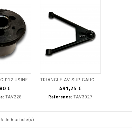
visibility
shopping_cart
visibility
T
RIANGLE AV SUP GAUCHE ASS
C D12 USINE
Prix
Prix
80 €
491,25 €
e:
TAV228
Reference:
TAV3027
6 de 6 article(s)