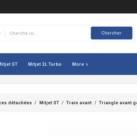
Chercher
Mitjet ST
Mitjet 2L Turbo
More

ces détachées
Mitjet ST
Train avant
Triangle avant 