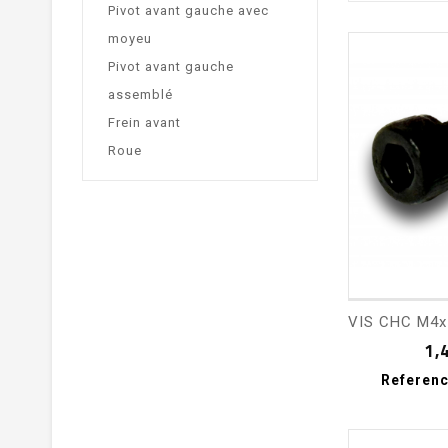
Pivot avant gauche avec
moyeu
Pivot avant gauche
assemblé
Frein avant
Roue
shopping_cart
1,
Referenc