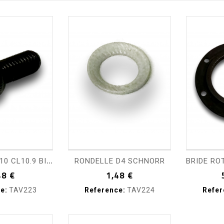
visibility
shopping_cart
visibility
sho
V
IS CHC M4x10 CL10.9 BICHRO
RONDELLE D4 SCHNORR
Prix
Prix
48 €
1,48 €
e:
TAV223
Reference:
TAV224
Refer