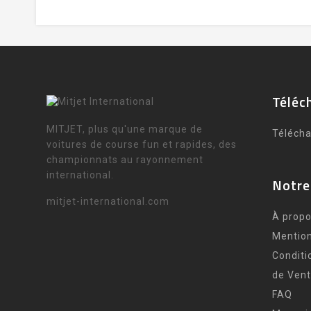
Téléc
MITJET, plus qu'une marque de
Téléch
voitures de course fun et rapides, des
championnats au rayonnement
international.
Notre
mitjet-international.com
À propo
Mention
Conditi
de Ven
FAQ