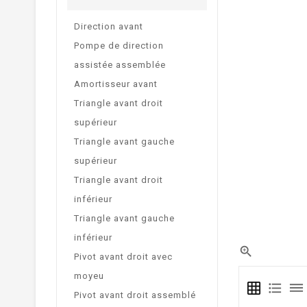
Direction avant
Pompe de direction
assistée assemblée
Amortisseur avant
Triangle avant droit
supérieur
Triangle avant gauche
supérieur
Triangle avant droit
inférieur
Triangle avant gauche
inférieur

Pivot avant droit avec
moyeu
grid_on
format_list_bulleted
dehaze
Pivot avant droit assemblé