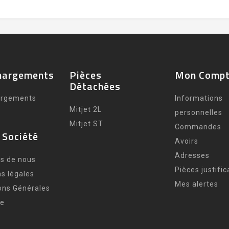
hargements
Pièces
Mon Comp
Détachées
argements
Informations
Mitjet 2L
personnelles
Mitjet ST
Commandes
 Société
Avoirs
Adresses
s de nous
Pièces justific
s légales
Mes alertes
ons Générales
te