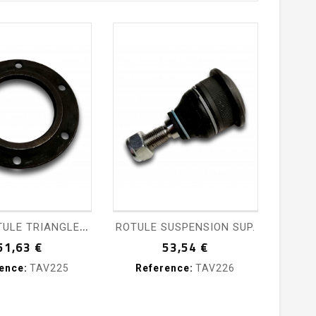
pping_cart
visibility
shopping_cart
visibility
B
RIDE ROTULE TRIANGLE AV SUP.
ROTULE SUSPENSION SUP.
Prix
Prix
51,63 €
53,54 €
ence:
TAV225
Reference:
TAV226