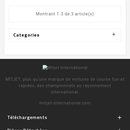
Montrant 1-3 de 3 article(s)
Categories

MITJET, plus qu'une marque de voitures de course fun et
rapides, des championnats au rayonnement
international.
mitjet-international.com
Téléchargements
