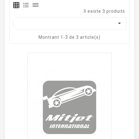
grid_on
format_list_bulleted
dehaze
Il existe 3 produits.

Montrant 1-3 de 3 article(s)