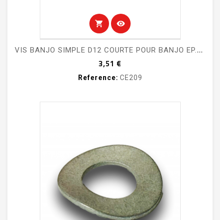
shopping_cart
visibility
V
IS BANJO SIMPLE D12 COURTE POUR BANJO EP.8MM - M/C FREIN MITJET 2L
Prix
3,51 €
Reference:
CE209