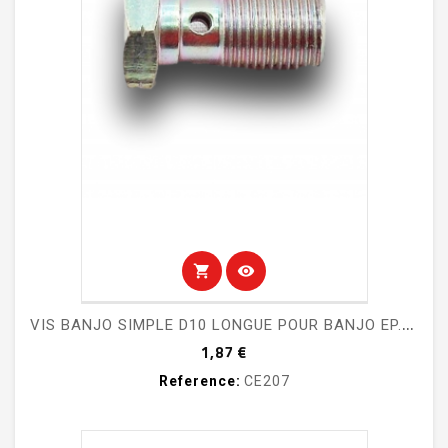
shopping_cart
visibility
V
IS BANJO SIMPLE D10 LONGUE POUR BANJO EP. 12MM - ETRIERS MITJET 2L
Prix
1,87 €
Reference:
CE207