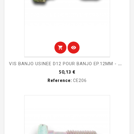
shopping_cart
visibility
V
IS BANJO USINEE D12 POUR BANJO EP.12MM - M/C FREIN MITJET 2L
Prix
50,13 €
Reference:
CE206