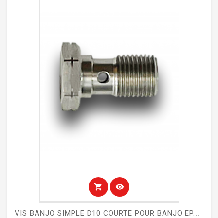
shopping_cart
visibility
V
IS BANJO SIMPLE D10 COURTE POUR BANJO EP.8MM - ETRIERS MITJET 2L