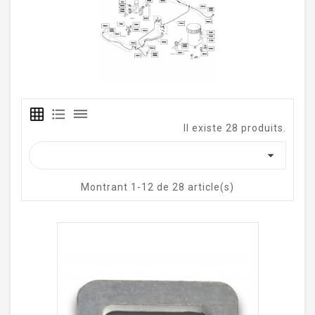
grid_on
format_list_bulleted
dehaze
Il existe 28 produits.

Montrant 1-12 de 28 article(s)