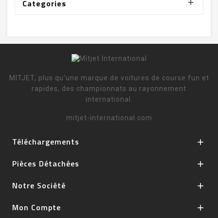
Categories

MITJET, plus qu'une marque de voitures de course fun et
rapides, des championnats au rayonnement
international.
mitjet-international.com
Téléchargements

Pièces Détachées

Notre Société

Mon Compte
