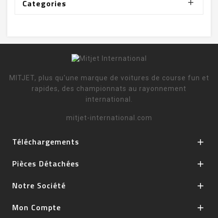
Categories

MITJET, plus qu'une marque de voitures de course fun et
rapides, des championnats au rayonnement
international.
mitjet-international.com
Téléchargements

Pièces Détachées

Notre Société

Mon Compte
