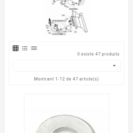
grid_on
format_list_bulleted
dehaze
Il existe 47 produits.

Montrant 1-12 de 47 article(s)