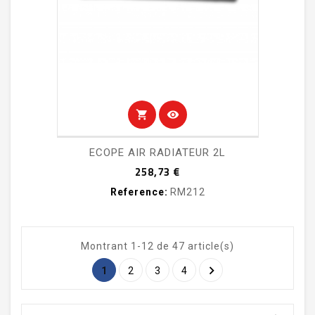
shopping_cart
visibility
ECOPE AIR RADIATEUR 2L
Prix
258,73 €
Reference:
RM212
Montrant 1-12 de 47 article(s)

1
2
3
4